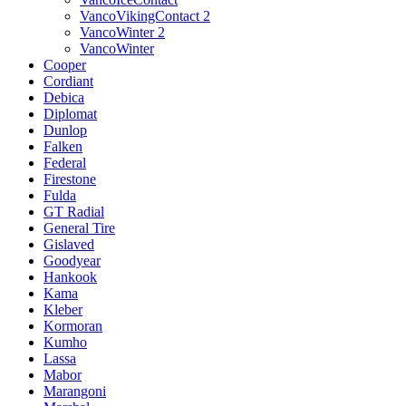
VancoVikingContact 2
VancoWinter 2
VancoWinter
Cooper
Cordiant
Debica
Diplomat
Dunlop
Falken
Federal
Firestone
Fulda
GT Radial
General Tire
Gislaved
Goodyear
Hankook
Kama
Kleber
Kormoran
Kumho
Lassa
Mabor
Marangoni