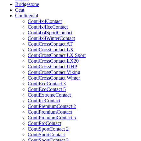
Bridgestone
Ceat
Continental
Conti4x4Contact
Conti4x4IceContact
Conti4x4SportContact
Conti4x4WinterContact
ContiCrossContact AT
ContiCrossContact LX
ContiCrossContact LX Sport
ContiCrossContact LX20
ContiCrossContact UHP
ContiCrossContact Viking
ContiCrossContact Winter
ContiEcoContact 3
ContiEcoContact 5
ContiExtremeContact
ContiIceContact
ContiPremiumContact 2
ContiPremiumContact
ContiPremiumContact 5
ContiProContact
ContiSportContact 2
ContiSportContact
ContiSportContact 3