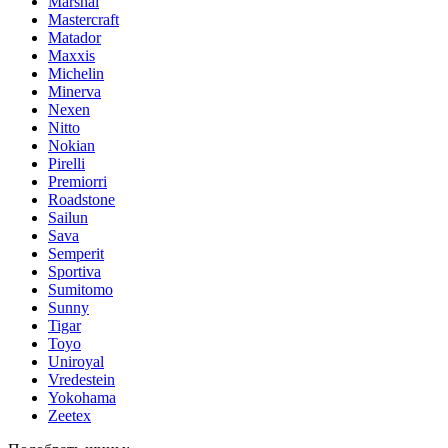
Marshal
Mastercraft
Matador
Maxxis
Michelin
Minerva
Nexen
Nitto
Nokian
Pirelli
Premiorri
Roadstone
Sailun
Sava
Semperit
Sportiva
Sumitomo
Sunny
Tigar
Toyo
Uniroyal
Vredestein
Yokohama
Zeetex