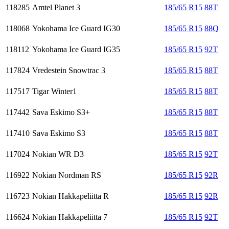
118285
Amtel Planet 3
185/65 R15
88T
118068
Yokohama Ice Guard IG30
185/65 R15
88Q
118112
Yokohama Ice Guard IG35
185/65 R15
92T
117824
Vredestein Snowtrac 3
185/65 R15
88T
117517
Tigar Winter1
185/65 R15
88T
117442
Sava Eskimo S3+
185/65 R15
88T
117410
Sava Eskimo S3
185/65 R15
88T
117024
Nokian WR D3
185/65 R15
92T
116922
Nokian Nordman RS
185/65 R15
92R
116723
Nokian Hakkapeliitta R
185/65 R15
92R
116624
Nokian Hakkapeliitta 7
185/65 R15
92T