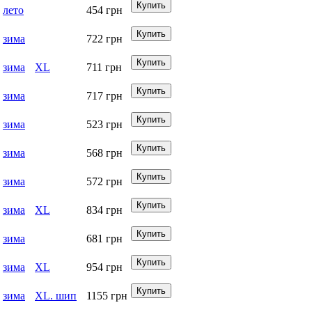
лето
454
грн
зима
722
грн
зима
XL
711
грн
зима
717
грн
зима
523
грн
зима
568
грн
зима
572
грн
зима
XL
834
грн
зима
681
грн
зима
XL
954
грн
зима
XL. шип
1155
грн