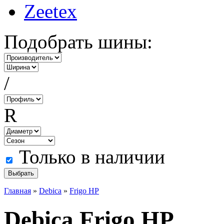
Zeetex
Подобрать шины:
/
R
Только в наличии
Главная
»
Debica
»
Frigo HP
Debica Frigo HP