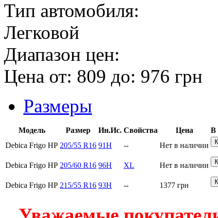
Тип автомобиля:
Легковой
Диапазон цен:
Цена от:
809
до:
976
грн
Размеры
Модель
Размер
Ин.Ис.
Свойства
Цена
В
Debica Frigo HP
205/55 R16
91H
--
Нет в наличии
Debica Frigo HP
205/60 R16
96H
XL
Нет в наличии
Debica Frigo HP
215/55 R16
93H
--
1377
грн
Уважаемые покупатели!