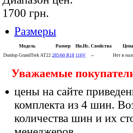
1700
грн.
Размеры
Модель
Размер
Ин.Ис.
Свойства
Цен
Dunlop GrandTrek AT22
285/60 R18
116V
--
Нет в на
Уважаемые покупатели!
цены на сайте приведен
комплекта из 4 шин. В
количества шин и их с
менеджеров.