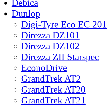
Debica
Dunlop
Digi-Tyre Eco EC 201
Direzza DZ101
Direzza DZ102
Direzza ZII Starspec
EconoDrive
GrandTrek AT2
GrandTrek AT20
GrandTrek AT21