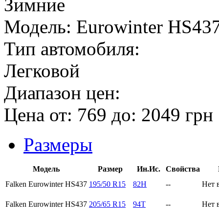
Зимние
Модель:
Eurowinter HS43
Тип автомобиля:
Легковой
Диапазон цен:
Цена от:
769
до:
2049
грн
Размеры
Модель
Размер
Ин.Ис.
Свойства
Falken Eurowinter HS437
195/50 R15
82H
--
Нет 
Falken Eurowinter HS437
205/65 R15
94T
--
Нет 