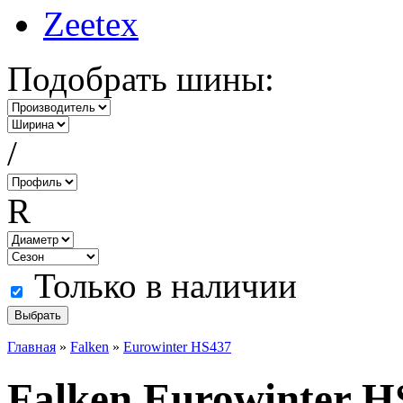
Zeetex
Подобрать шины:
/
R
Только в наличии
Главная
»
Falken
»
Eurowinter HS437
Falken Eurowinter H