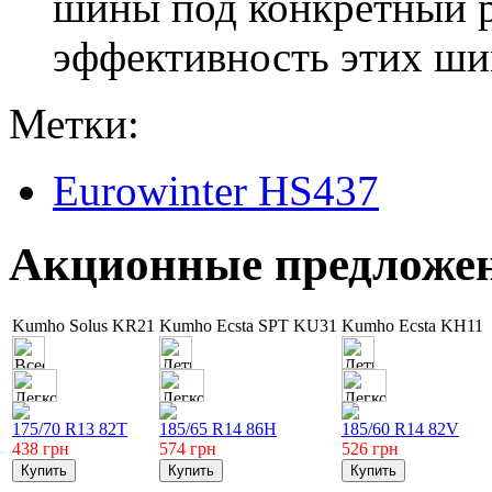
шины под конкретный р
эффективность этих шин
Метки:
Eurowinter HS437
Акционные предложе
Kumho Solus KR21
Kumho Ecsta SPT KU31
Kumho Ecsta KH11
175/70 R13 82T
185/65 R14 86H
185/60 R14 82V
438
грн
574
грн
526
грн