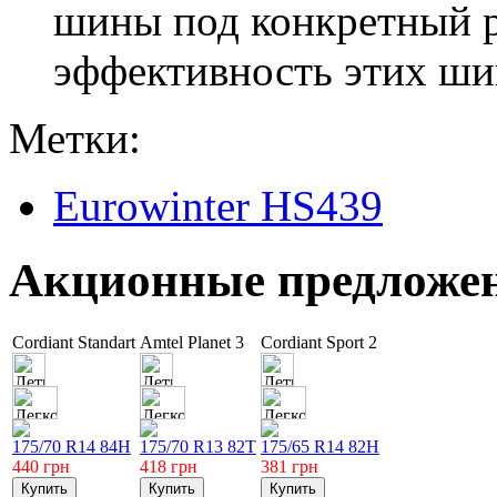
шины под конкретный р
эффективность этих шин
Метки:
Eurowinter HS439
Акционные предложе
Cordiant Standart
Amtel Planet 3
Cordiant Sport 2
175/70 R14 84H
175/70 R13 82T
175/65 R14 82H
440
грн
418
грн
381
грн