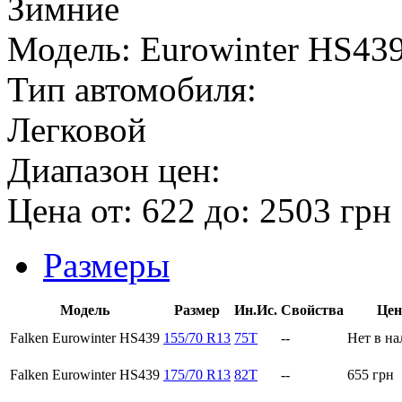
Зимние
Модель:
Eurowinter HS43
Тип автомобиля:
Легковой
Диапазон цен:
Цена от:
622
до:
2503
грн
Размеры
Модель
Размер
Ин.Ис.
Свойства
Цен
Falken Eurowinter HS439
155/70 R13
75T
--
Нет в н
Falken Eurowinter HS439
175/70 R13
82T
--
655
грн