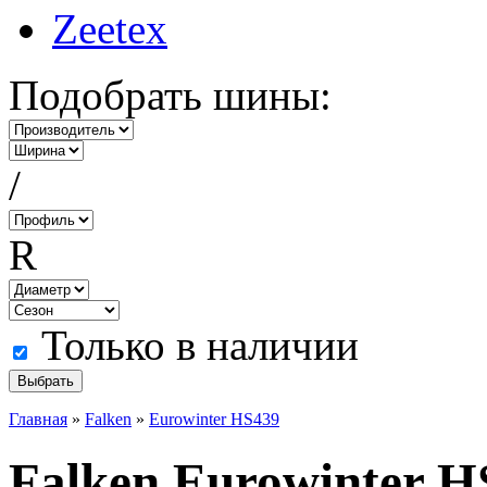
Zeetex
Подобрать шины:
/
R
Только в наличии
Главная
»
Falken
»
Eurowinter HS439
Falken Eurowinter H