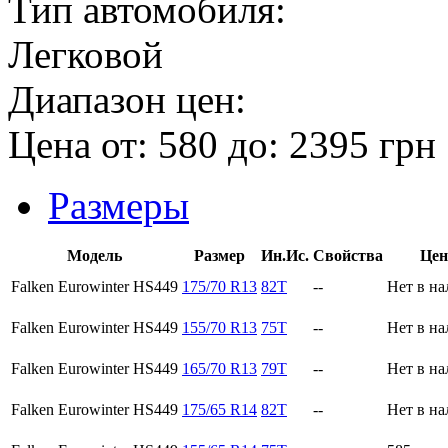
Тип автомобиля:
Легковой
Диапазон цен:
Цена от:
580
до:
2395
грн
Размеры
Модель
Размер
Ин.Ис.
Свойства
Цен
Falken Eurowinter HS449
175/70 R13
82T
--
Нет в н
Falken Eurowinter HS449
155/70 R13
75T
--
Нет в н
Falken Eurowinter HS449
165/70 R13
79T
--
Нет в н
Falken Eurowinter HS449
175/65 R14
82T
--
Нет в н