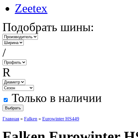
Zeetex
Подобрать шины:
/
R
Только в наличии
Главная
»
Falken
»
Eurowinter HS449
Falken Eurowinter H