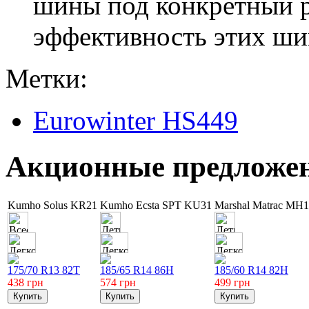
шины под конкретный р
эффективность этих шин
Метки:
Eurowinter HS449
Акционные предложе
Kumho Solus KR21
Kumho Ecsta SPT KU31
Marshal Matrac MH1
175/70 R13 82T
185/65 R14 86H
185/60 R14 82H
438
грн
574
грн
499
грн