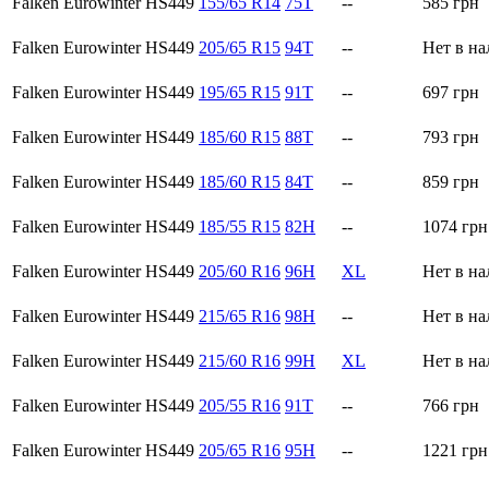
Falken Eurowinter HS449
155/65 R14
75T
--
585
грн
Falken Eurowinter HS449
205/65 R15
94T
--
Нет в н
Falken Eurowinter HS449
195/65 R15
91T
--
697
грн
Falken Eurowinter HS449
185/60 R15
88T
--
793
грн
Falken Eurowinter HS449
185/60 R15
84T
--
859
грн
Falken Eurowinter HS449
185/55 R15
82H
--
1074
грн
Falken Eurowinter HS449
205/60 R16
96H
XL
Нет в н
Falken Eurowinter HS449
215/65 R16
98H
--
Нет в н
Falken Eurowinter HS449
215/60 R16
99H
XL
Нет в н
Falken Eurowinter HS449
205/55 R16
91T
--
766
грн
Falken Eurowinter HS449
205/65 R16
95H
--
1221
грн