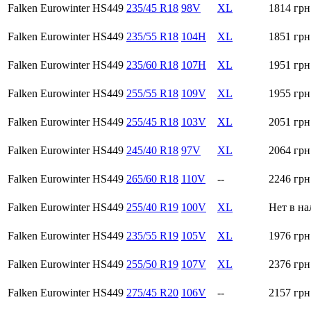
Falken Eurowinter HS449
235/45 R18
98V
XL
1814
грн
Falken Eurowinter HS449
235/55 R18
104H
XL
1851
грн
Falken Eurowinter HS449
235/60 R18
107H
XL
1951
грн
Falken Eurowinter HS449
255/55 R18
109V
XL
1955
грн
Falken Eurowinter HS449
255/45 R18
103V
XL
2051
грн
Falken Eurowinter HS449
245/40 R18
97V
XL
2064
грн
Falken Eurowinter HS449
265/60 R18
110V
--
2246
грн
Falken Eurowinter HS449
255/40 R19
100V
XL
Нет в н
Falken Eurowinter HS449
235/55 R19
105V
XL
1976
грн
Falken Eurowinter HS449
255/50 R19
107V
XL
2376
грн
Falken Eurowinter HS449
275/45 R20
106V
--
2157
грн