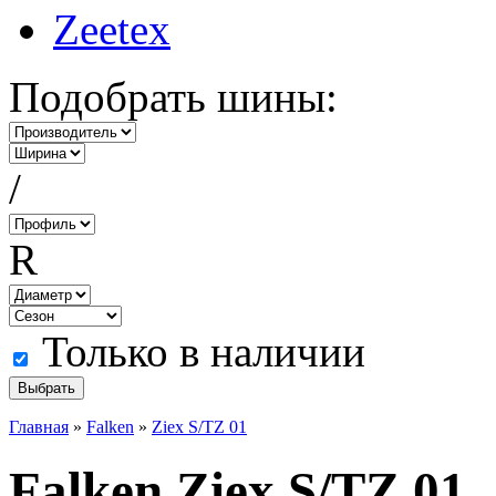
Zeetex
Подобрать шины:
/
R
Только в наличии
Главная
»
Falken
»
Ziex S/TZ 01
Falken Ziex S/TZ 01