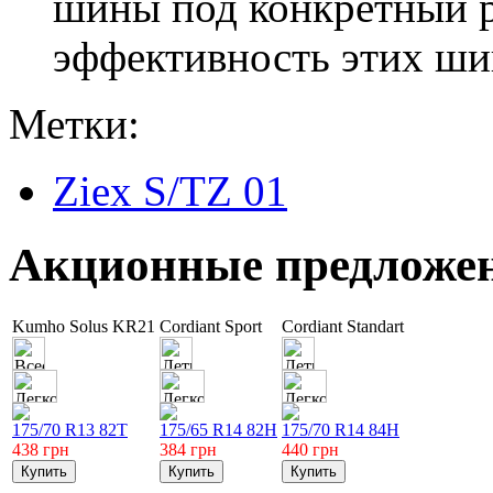
шины под конкретный р
эффективность этих шин
Метки:
Ziex S/TZ 01
Акционные предложе
Kumho Solus KR21
Cordiant Sport
Cordiant Standart
175/70 R13 82T
175/65 R14 82H
175/70 R14 84H
438
грн
384
грн
440
грн