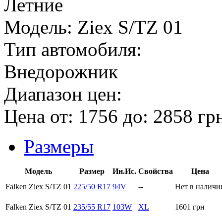
Летние
Модель:
Ziex S/TZ 01
Тип автомобиля:
Внедорожник
Диапазон цен:
Цена от:
1756
до:
2858
гр
Размеры
Модель
Размер
Ин.Ис.
Свойства
Цена
Falken Ziex S/TZ 01
225/50 R17
94V
--
Нет в наличи
Falken Ziex S/TZ 01
235/55 R17
103W
XL
1601
грн