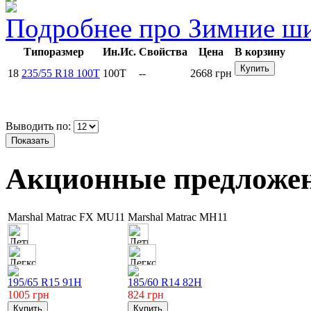
Подробнее про
Зимние
ши
Типоразмер
Ин.Ис.
Свойства
Цена
В корзину
18
235/55 R18 100T
100T
--
2668
грн
Выводить по:
Акционные предложе
Marshal Matrac FX MU11
Marshal Matrac MH11
195/65 R15 91H
185/60 R14 82H
1005
грн
824
грн