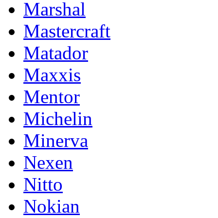
Marshal
Mastercraft
Matador
Maxxis
Mentor
Michelin
Minerva
Nexen
Nitto
Nokian