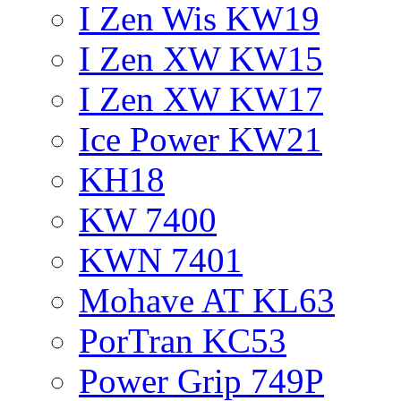
I Zen Wis KW19
I Zen XW KW15
I Zen XW KW17
Ice Power KW21
KH18
KW 7400
KWN 7401
Mohave AT KL63
PorTran KC53
Power Grip 749P