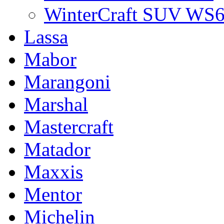
WinterCraft SUV WS
Lassa
Mabor
Marangoni
Marshal
Mastercraft
Matador
Maxxis
Mentor
Michelin