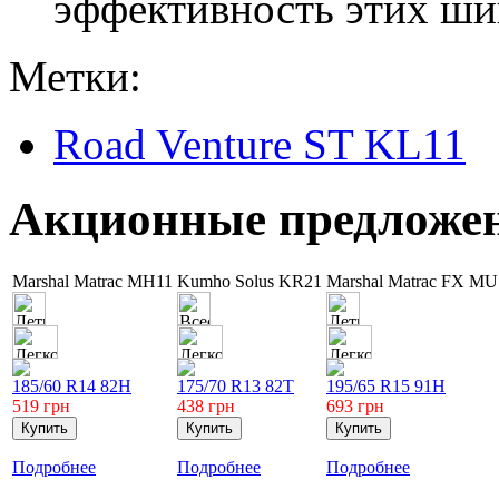
эффективность этих шин
Метки:
Road Venture ST KL11
Акционные предложе
Marshal Matrac MH11
Kumho Solus KR21
Marshal Matrac FX MU
185/60 R14 82H
175/70 R13 82T
195/65 R15 91H
519
грн
438
грн
693
грн
Подробнее
Подробнее
Подробнее