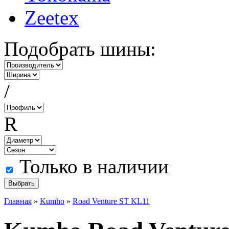
Zeetex
Подобрать шины:
/
R
Только в наличии
Главная
»
Kumho
»
Road Venture ST KL11