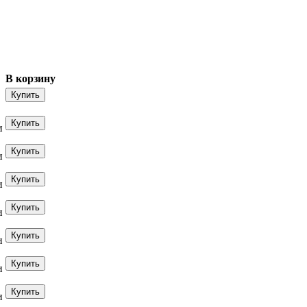
В корзину
и
и
и
и
и
и
и