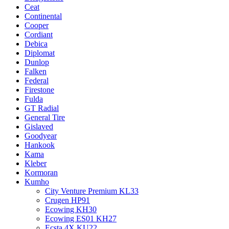
Ceat
Continental
Cooper
Cordiant
Debica
Diplomat
Dunlop
Falken
Federal
Firestone
Fulda
GT Radial
General Tire
Gislaved
Goodyear
Hankook
Kama
Kleber
Kormoran
Kumho
City Venture Premium KL33
Crugen HP91
Ecowing KH30
Ecowing ES01 KH27
Ecsta 4X KU22