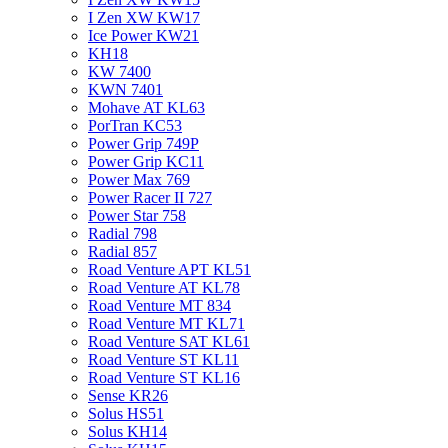
I Zen XW KW17
Ice Power KW21
KH18
KW 7400
KWN 7401
Mohave AT KL63
PorTran KC53
Power Grip 749P
Power Grip KC11
Power Max 769
Power Racer II 727
Power Star 758
Radial 798
Radial 857
Road Venture APT KL51
Road Venture AT KL78
Road Venture MT 834
Road Venture MT KL71
Road Venture SAT KL61
Road Venture ST KL11
Road Venture ST KL16
Sense KR26
Solus HS51
Solus KH14