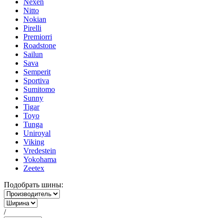
Nexen
Nitto
Nokian
Pirelli
Premiorri
Roadstone
Sailun
Sava
Semperit
Sportiva
Sumitomo
Sunny
Tigar
Toyo
Tunga
Uniroyal
Viking
Vredestein
Yokohama
Zeetex
Подобрать шины:
/