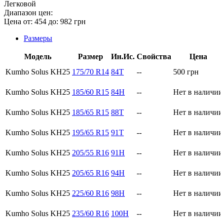
Легковой
Диапазон цен:
Цена от:
454
до:
982
грн
Размеры
Модель
Размер
Ин.Ис.
Свойства
Цена
Kumho Solus KH25
175/70 R14
84T
--
500
грн
Kumho Solus KH25
185/60 R15
84H
--
Нет в наличи
Kumho Solus KH25
185/65 R15
88T
--
Нет в наличи
Kumho Solus KH25
195/65 R15
91T
--
Нет в наличи
Kumho Solus KH25
205/55 R16
91H
--
Нет в наличи
Kumho Solus KH25
205/65 R16
94H
--
Нет в наличи
Kumho Solus KH25
225/60 R16
98H
--
Нет в наличи
Kumho Solus KH25
235/60 R16
100H
--
Нет в наличи