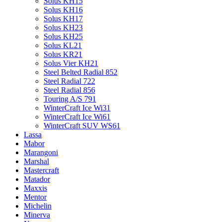
Solus KH15
Solus KH16
Solus KH17
Solus KH23
Solus KH25
Solus KL21
Solus KR21
Solus Vier KH21
Steel Belted Radial 852
Steel Radial 722
Steel Radial 856
Touring A/S 791
WinterCraft Ice Wi31
WinterCraft Ice Wi61
WinterCraft SUV WS61
Lassa
Mabor
Marangoni
Marshal
Mastercraft
Matador
Maxxis
Mentor
Michelin
Minerva