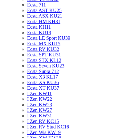
Ecsta 711
Ecsta AST KU25
Ecsta ASX KU21
Ecsta HM KH31
Ecsta KH11
Ecsta KU19
Ecsta LE Sport KU39
Ecsta MX KU15
Ecsta RV KU32
Ecsta SPT KU31
Ecsta STX KL12
Ecsta Seven KU23
Ecsta Supra 712
Ecsta X3 KL17
Ecsta XS KU36
Ecsta XT KU37
I Zen KW11
I Zen KW22
I Zen KW23
I Zen KW27
I Zen KW31
I Zen RV KC15
I Zen RV Stud KC16
I Zen Wis KW19
I Zen XW KW15