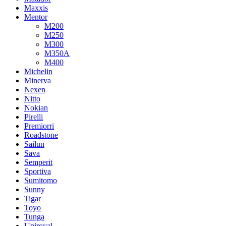
Maxxis
Mentor
M200
M250
M300
M350A
M400
Michelin
Minerva
Nexen
Nitto
Nokian
Pirelli
Premiorri
Roadstone
Sailun
Sava
Semperit
Sportiva
Sumitomo
Sunny
Tigar
Toyo
Tunga
Uniroyal