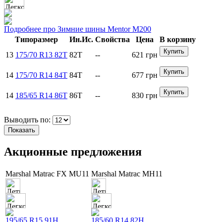
Подробнее про
Зимние
шины Mentor M200
Типоразмер
Ин.Ис.
Свойства
Цена
В корзину
13
175/70 R13 82T
82T
--
621
грн
14
175/70 R14 84T
84T
--
677
грн
14
185/65 R14 86T
86T
--
830
грн
Выводить по:
Акционные предложения
Marshal Matrac FX MU11
Marshal Matrac MH11
195/65 R15 91H
185/60 R14 82H