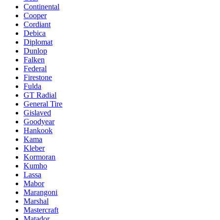
Continental
Cooper
Cordiant
Debica
Diplomat
Dunlop
Falken
Federal
Firestone
Fulda
GT Radial
General Tire
Gislaved
Goodyear
Hankook
Kama
Kleber
Kormoran
Kumho
Lassa
Mabor
Marangoni
Marshal
Mastercraft
Matador