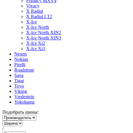
Primacy MXV4
Vivacy
X Radial
X Radial LT2
X-Ice
X-Ice North
X-Ice North XIN2
X-Ice North XIN3
X-Ice Xi2
X-Ice Xi3
Nexen
Nokian
Pirelli
Roadstone
Sava
Tigar
Toyo
Viking
Vredestein
Yokohama
Подобрать шины:
/