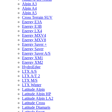
Alpin A3
Alpin A4
Alpin A5
Cross Terrain SUV
Energy E3A
Energy E3B
Energy LX4
Energy MXV4
Energy MXV8
Energy Saver +
Energy Saver
Energy Saver A/S
Energy XM1
Energy XM2
HydroEdge
LTX A/S
LTX A/T 2
LTX M/S
LTX Winter
Latitude Alpin
Latitude Alpin HP
Latitude Alpin LA2
Latitude Cross
Latitude Diamaris
Latitude Sport