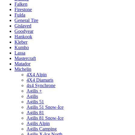
Falken
Firestone
Fulda
General Tire
Gislaved
Goodyear
Hankook
Kleber
Kumho
Lassa
Mastercraft
Matador
Michelin
4X4 Alpin
4X4 Diamaris
4x4 Synchrone
Agilis +
Agilis
Agilis 51
Agilis 51 Snow-Ice
Agilis 81
Agilis 81 Snow-Ice
Agilis Alpin
Agilis Camping
Agilis X-Ice North