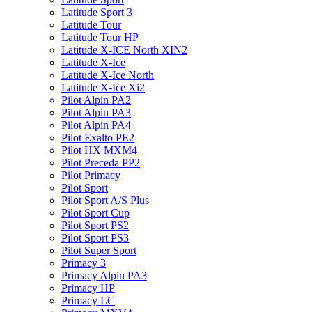
Latitude Sport 3
Latitude Tour
Latitude Tour HP
Latitude X-ICE North XIN2
Latitude X-Ice
Latitude X-Ice North
Latitude X-Ice Xi2
Pilot Alpin PA2
Pilot Alpin PA3
Pilot Alpin PA4
Pilot Exalto PE2
Pilot HX MXM4
Pilot Preceda PP2
Pilot Primacy
Pilot Sport
Pilot Sport A/S Plus
Pilot Sport Cup
Pilot Sport PS2
Pilot Sport PS3
Pilot Super Sport
Primacy 3
Primacy Alpin PA3
Primacy HP
Primacy LC