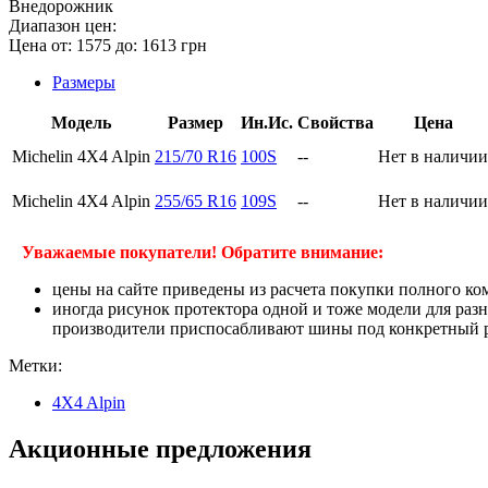
Внедорожник
Диапазон цен:
Цена от:
1575
до:
1613
грн
Размеры
Модель
Размер
Ин.Ис.
Свойства
Цена
Michelin 4X4 Alpin
215/70 R16
100S
--
Нет в наличии
Michelin 4X4 Alpin
255/65 R16
109S
--
Нет в наличии
Уважаемые покупатели! Обратите внимание:
цены на сайте приведены из расчета покупки полного ко
иногда рисунок протектора одной и тоже модели для раз
производители приспосабливают шины под конкретный ра
Метки:
4X4 Alpin
Акционные предложения