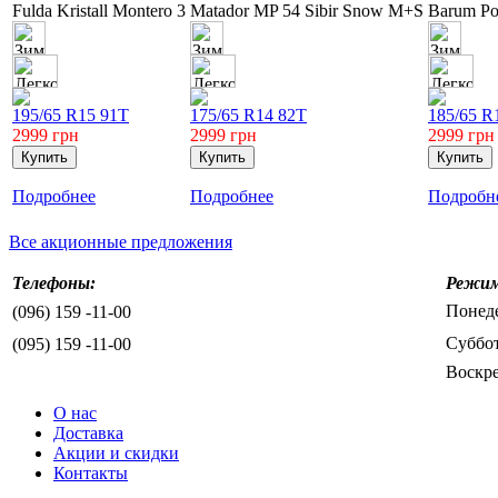
Fulda Kristall Montero 3
Matador MP 54 Sibir Snow M+S
Barum Pol
195/65 R15 91T
175/65 R14 82T
185/65 R
2999
грн
2999
грн
2999
грн
Подробнее
Подробнее
Подробн
Все акционные предложения
Телефоны:
Режим
Понеде
(096) 159 -11-00
Суббот
(095) 159 -11-00
Воскре
О нас
Доставка
Акции и скидки
Контакты