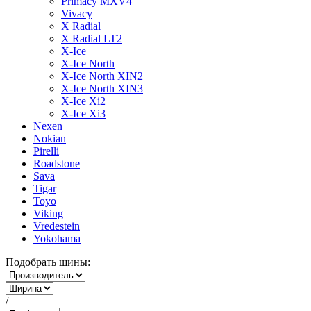
Primacy MXV4
Vivacy
X Radial
X Radial LT2
X-Ice
X-Ice North
X-Ice North XIN2
X-Ice North XIN3
X-Ice Xi2
X-Ice Xi3
Nexen
Nokian
Pirelli
Roadstone
Sava
Tigar
Toyo
Viking
Vredestein
Yokohama
Подобрать шины:
/