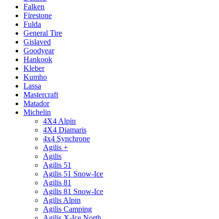
Falken
Firestone
Fulda
General Tire
Gislaved
Goodyear
Hankook
Kleber
Kumho
Lassa
Mastercraft
Matador
Michelin
4X4 Alpin
4X4 Diamaris
4x4 Synchrone
Agilis +
Agilis
Agilis 51
Agilis 51 Snow-Ice
Agilis 81
Agilis 81 Snow-Ice
Agilis Alpin
Agilis Camping
Agilis X-Ice North