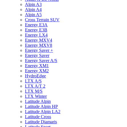
Alpin A3
Alpin A4
Alpin A5
Cross Terrain SUV
Energy E3A
Energy E3B
Energy LX4
Energy MXV4
Energy MXV8
Energy Saver +
Energy Saver
Energy Saver A/S
Energy XM1
Energy XM2
HydroEdge
LTX A/S
LTX A/T 2
LTX M/S
LTX Winter
Latitude Alpin
Latitude Alpin HP
Latitude Alpin LA2
Latitude Cross
Latitude Diamaris
Latitude Sport