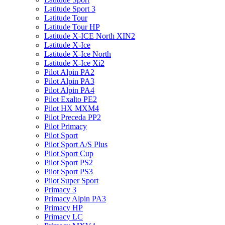
Latitude Sport 3
Latitude Tour
Latitude Tour HP
Latitude X-ICE North XIN2
Latitude X-Ice
Latitude X-Ice North
Latitude X-Ice Xi2
Pilot Alpin PA2
Pilot Alpin PA3
Pilot Alpin PA4
Pilot Exalto PE2
Pilot HX MXM4
Pilot Preceda PP2
Pilot Primacy
Pilot Sport
Pilot Sport A/S Plus
Pilot Sport Cup
Pilot Sport PS2
Pilot Sport PS3
Pilot Super Sport
Primacy 3
Primacy Alpin PA3
Primacy HP
Primacy LC