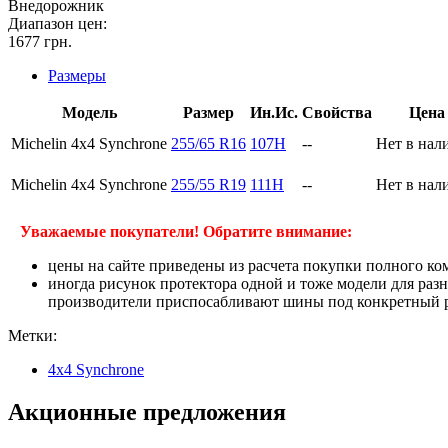
Внедорожник
Диапазон цен:
1677
грн.
Размеры
Модель
Размер
Ин.Ис.
Свойства
Цена
Michelin 4x4 Synchrone
255/65 R16
107H
--
Нет в нал
Michelin 4x4 Synchrone
255/55 R19
111H
--
Нет в нал
Уважаемые покупатели! Обратите внимание:
цены на сайте приведены из расчета покупки полного ко
иногда рисунок протектора одной и тоже модели для раз
производители приспосабливают шины под конкретный ра
Метки:
4x4 Synchrone
Акционные предложения