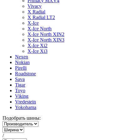
Primacy MXV4
Vivacy
X Radial
X Radial LT2
X-Ice
X-Ice North
X-Ice North XIN2
X-Ice North XIN3
X-Ice Xi2
X-Ice Xi3
Nexen
Nokian
Pirelli
Roadstone
Sava
Tigar
Toyo
Viking
Vredestein
Yokohama
Подобрать шины:
/