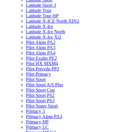
Latitude Sport 3
Latitude Tour
Latitude Tour HP
Latitude X-ICE North XIN2
Latitude X-Ice
Latitude X-Ice North
Latitude X-Ice Xi2
Pilot Alpin PA2
Pilot Alpin PA3
Pilot Alpin PA4
Pilot Exalto PE2
Pilot HX MXM4
Pilot Preceda PP2
Pilot Primacy
Pilot Sport
Pilot Sport A/S Plus
Pilot Sport Cup
Pilot Sport PS2
Pilot Sport PS3
Pilot Super Sport
Primacy 3
Primacy Alpin PA3
Primacy HP
Primacy LC