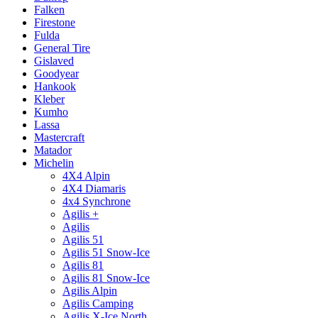
Falken
Firestone
Fulda
General Tire
Gislaved
Goodyear
Hankook
Kleber
Kumho
Lassa
Mastercraft
Matador
Michelin
4X4 Alpin
4X4 Diamaris
4x4 Synchrone
Agilis +
Agilis
Agilis 51
Agilis 51 Snow-Ice
Agilis 81
Agilis 81 Snow-Ice
Agilis Alpin
Agilis Camping
Agilis X-Ice North