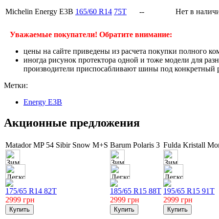
Michelin Energy E3B
165/60 R14
75T
--
Нет в налич
Уважаемые покупатели! Обратите внимание:
цены на сайте приведены из расчета покупки полного ко
иногда рисунок протектора одной и тоже модели для раз
производители приспосабливают шины под конкретный ра
Метки:
Energy E3B
Акционные предложения
Matador MP 54 Sibir Snow M+S
Barum Polaris 3
Fulda Kristall Mo
175/65 R14 82T
185/65 R15 88T
195/65 R15 91T
2999
грн
2999
грн
2999
грн