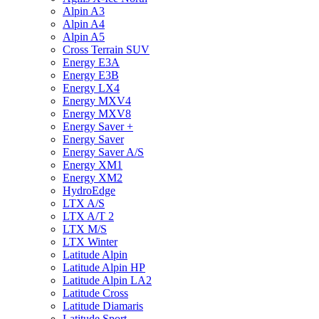
Alpin A3
Alpin A4
Alpin A5
Cross Terrain SUV
Energy E3A
Energy E3B
Energy LX4
Energy MXV4
Energy MXV8
Energy Saver +
Energy Saver
Energy Saver A/S
Energy XM1
Energy XM2
HydroEdge
LTX A/S
LTX A/T 2
LTX M/S
LTX Winter
Latitude Alpin
Latitude Alpin HP
Latitude Alpin LA2
Latitude Cross
Latitude Diamaris
Latitude Sport