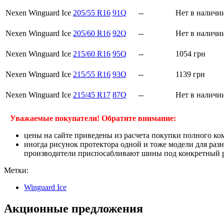
Nexen Winguard Ice
205/55 R16
91Q
--
Нет в наличи
Nexen Winguard Ice
205/60 R16
92Q
--
Нет в наличи
Nexen Winguard Ice
215/60 R16
95Q
--
1054
грн
Nexen Winguard Ice
215/55 R16
93Q
--
1139
грн
Nexen Winguard Ice
215/45 R17
87Q
--
Нет в наличи
Уважаемые покупатели! Обратите внимание:
цены на сайте приведены из расчета покупки полного ко
иногда рисунок протектора одной и тоже модели для раз
производители приспосабливают шины под конкретный ра
Метки:
Winguard Ice
Акционные предложения