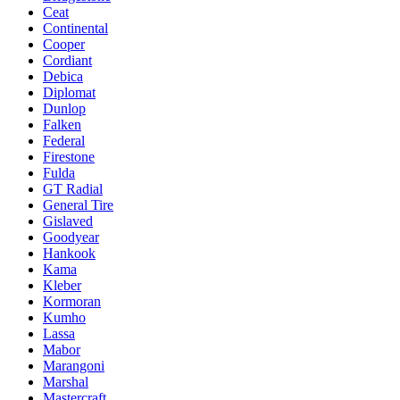
Ceat
Continental
Cooper
Cordiant
Debica
Diplomat
Dunlop
Falken
Federal
Firestone
Fulda
GT Radial
General Tire
Gislaved
Goodyear
Hankook
Kama
Kleber
Kormoran
Kumho
Lassa
Mabor
Marangoni
Marshal
Mastercraft