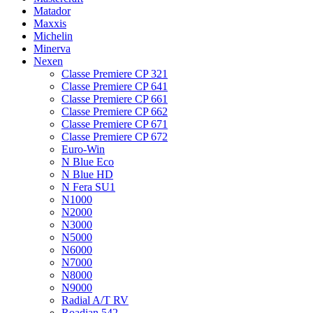
Matador
Maxxis
Michelin
Minerva
Nexen
Classe Premiere CP 321
Classe Premiere CP 641
Classe Premiere CP 661
Classe Premiere CP 662
Classe Premiere CP 671
Classe Premiere CP 672
Euro-Win
N Blue Eco
N Blue HD
N Fera SU1
N1000
N2000
N3000
N5000
N6000
N7000
N8000
N9000
Radial A/T RV
Roadian 542