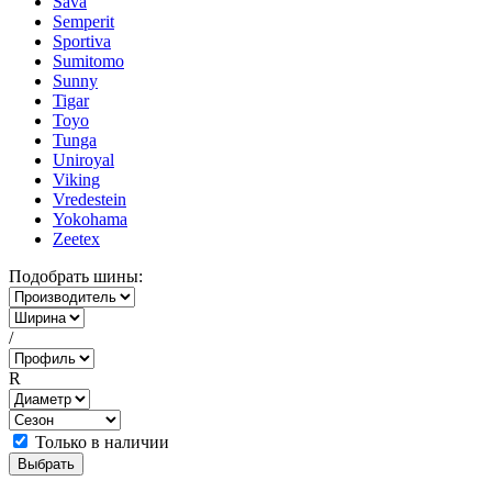
Sava
Semperit
Sportiva
Sumitomo
Sunny
Tigar
Toyo
Tunga
Uniroyal
Viking
Vredestein
Yokohama
Zeetex
Подобрать шины:
/
R
Только в наличии