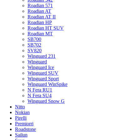
Roadian 571
Roadian AT
Roadian AT II
Roadian HP
Roadian HT SUV
Roadian MT
SB700
SB702
SV820
Winguard 231
Winguard
Winguard Ice
Winguard SUV
Winguard Sport
Winguard WinSpike
N Fera RU1
N Fera SU4
Winguard Snow G
Nitto
Nokian
Pirelli
Premiorri
Roadstone
Sailun