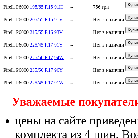
Pirelli P6000
195/65 R15
91H
--
756
грн
Pirelli P6000
205/55 R16
91V
--
Нет в наличии
Pirelli P6000
215/55 R16
93V
--
Нет в наличии
Pirelli P6000
225/45 R17
91Y
--
Нет в наличии
Pirelli P6000
225/50 R17
94W
--
Нет в наличии
Pirelli P6000
235/50 R17
96Y
--
Нет в наличии
Pirelli P6000
225/45 R17
91W
--
Нет в наличии
Уважаемые покупатели!
цены на сайте приведен
комплекта из 4 шин. В