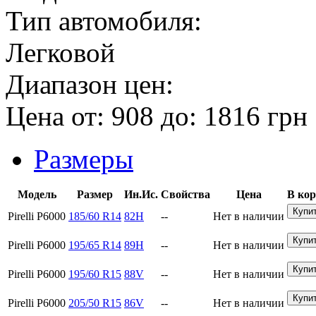
Тип автомобиля:
Легковой
Диапазон цен:
Цена от:
908
до:
1816
грн
Размеры
Модель
Размер
Ин.Ис.
Свойства
Цена
В кор
Pirelli P6000
185/60 R14
82H
--
Нет в наличии
Pirelli P6000
195/65 R14
89H
--
Нет в наличии
Pirelli P6000
195/60 R15
88V
--
Нет в наличии
Pirelli P6000
205/50 R15
86V
--
Нет в наличии