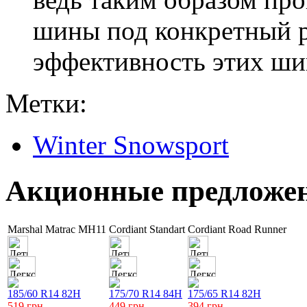
шины под конкретный р
эффективность этих шин
Метки:
Winter Snowsport
Акционные предложе
Marshal Matrac MH11
Cordiant Standart
Cordiant Road Runner
185/60 R14 82H
175/70 R14 84H
175/65 R14 82H
519
грн
449
грн
394
грн