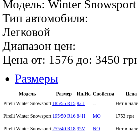
Модель:
Winter Snowsport
Тип автомобиля:
Легковой
Диапазон цен:
Цена от:
1576
до:
3450
гр
Размеры
Модель
Размер
Ин.Ис.
Свойства
Цена
Pirelli Winter Snowsport
185/55 R15
82T
--
Нет в нал
Pirelli Winter Snowsport
195/50 R16
84H
MO
1753
грн
Pirelli Winter Snowsport
255/40 R18
95V
NO
Нет в нал