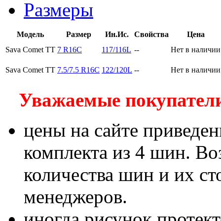
Размеры
Модель
Размер
Ин.Ис.
Свойства
Цена
Sava Comet TT
7 R16C
117/116L
--
Нет в наличии
Sava Comet TT
7.5/7.5 R16C
122/120L
--
Нет в наличии
Уважаемые покупатели!
цены на сайте приведен
комплекта из 4 шин. В
количества шин и их с
менеджеров.
иногда рисунок протект