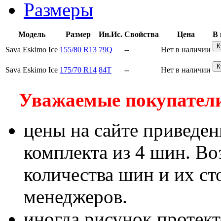
Размеры
Модель
Размер
Ин.Ис.
Свойства
Цена
В 
Sava Eskimo Ice
155/80 R13
79Q
--
Нет в наличии
Sava Eskimo Ice
175/70 R14
84T
--
Нет в наличии
Уважаемые покупатели!
цены на сайте приведен
комплекта из 4 шин. В
количества шин и их с
менеджеров.
иногда рисунок протект