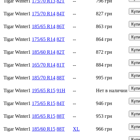
Tigar Winter1
175/70 R13
82T
--
796
грн
Tigar Winter1
175/70 R14
84T
--
827
грн
Tigar Winter1
185/65 R14
86T
--
863
грн
Tigar Winter1
175/65 R14
82T
--
864
грн
Tigar Winter1
185/60 R14
82T
--
872
грн
Tigar Winter1
165/70 R14
81T
--
884
грн
Tigar Winter1
185/70 R14
88T
--
995
грн
Tigar Winter1
195/65 R15
91H
--
Нет в наличии
Tigar Winter1
175/65 R15
84T
--
946
грн
Tigar Winter1
185/65 R15
88T
--
953
грн
Tigar Winter1
185/60 R15
88T
XL
966
грн