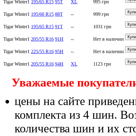
Tigar Winter1
195/65 R15
95T
XL
995
грн
Tigar Winter1
195/60 R15
88T
--
999
грн
Tigar Winter1
195/65 R15
91T
--
1031
грн
Tigar Winter1
205/55 R16
91H
--
Нет в наличии
Tigar Winter1
225/55 R16
95H
--
Нет в наличии
Tigar Winter1
205/55 R16
94H
XL
1123
грн
Уважаемые покупатели!
цены на сайте приведен
комплекта из 4 шин. В
количества шин и их с