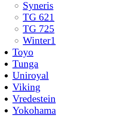
Syneris
TG 621
TG 725
Winter1
Toyo
Tunga
Uniroyal
Viking
Vredestein
Yokohama