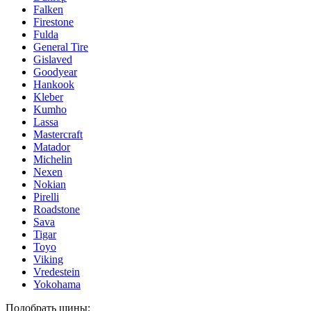
Falken
Firestone
Fulda
General Tire
Gislaved
Goodyear
Hankook
Kleber
Kumho
Lassa
Mastercraft
Matador
Michelin
Nexen
Nokian
Pirelli
Roadstone
Sava
Tigar
Toyo
Viking
Vredestein
Yokohama
Подобрать шины: