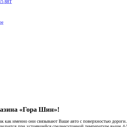
15 88T
ее
газина «Гора Шин»!
ак как именно они связывают Ваше авто с поверхностью дороги
ендуется при устоявшейся среднесуточной температуре выше 4-5