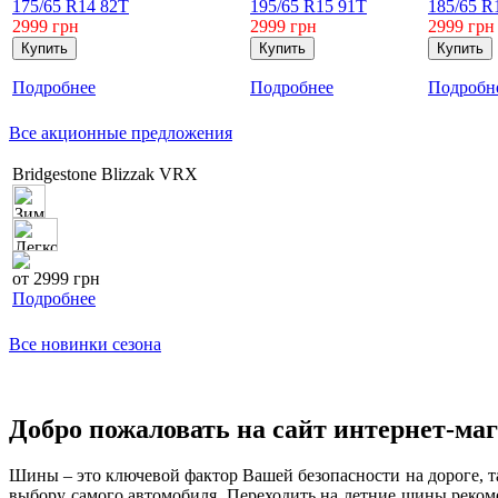
175/65 R14 82T
195/65 R15 91T
185/65 R
2999
грн
2999
грн
2999
грн
Подробнее
Подробнее
Подробн
Все акционные предложения
Bridgestone Blizzak VRX
от 2999 грн
Подробнее
Все новинки сезона
Добро пожаловать на сайт интернет-ма
Шины – это ключевой фактор Вашей безопасности на дороге, т
выбору самого автомобиля. Переходить на летние шины реком