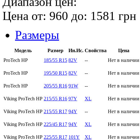
Диапазон цен:
Цена от:
960
до:
1581
грн
Размеры
Модель
Размер
Ин.Ис.
Свойства
Цена
ProTech HP
185/55 R15
82V
--
Нет в наличии
ProTech HP
195/50 R15
82V
--
Нет в наличии
ProTech HP
205/55 R16
91W
--
Нет в наличии
Viking ProTech HP
215/55 R16
97Y
XL
Нет в наличии
Viking ProTech HP
215/55 R17
94Y
--
Нет в наличии
Viking ProTech HP
225/45 R17
94Y
XL
Нет в наличии
Viking ProTech HP
225/55 R17
101Y
XL
Нет в наличии