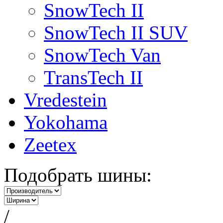
SnowTech II
SnowTech II SUV
SnowTech Van
TransTech II
Vredestein
Yokohama
Zeetex
Подобрать шины:
/