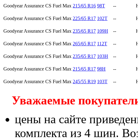
Goodyear Assurance CS Fuel Max
215/65 R16
98T
--
Goodyear Assurance CS Fuel Max
225/65 R17
102T
--
Goodyear Assurance CS Fuel Max
235/65 R17
109H
--
Goodyear Assurance CS Fuel Max
265/65 R17
112T
--
Goodyear Assurance CS Fuel Max
235/65 R17
103H
--
Goodyear Assurance CS Fuel Max
215/65 R17
98H
--
Goodyear Assurance CS Fuel Max
245/55 R19
103T
--
Уважаемые покупатели!
цены на сайте приведен
комплекта из 4 шин. В