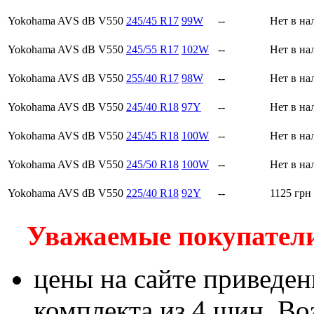
Yokohama AVS dB V550
245/45 R17
99W
--
Нет в на
Yokohama AVS dB V550
245/55 R17
102W
--
Нет в на
Yokohama AVS dB V550
255/40 R17
98W
--
Нет в на
Yokohama AVS dB V550
245/40 R18
97Y
--
Нет в на
Yokohama AVS dB V550
245/45 R18
100W
--
Нет в на
Yokohama AVS dB V550
245/50 R18
100W
--
Нет в на
Yokohama AVS dB V550
225/40 R18
92Y
--
1125
грн
Уважаемые покупатели!
цены на сайте приведен
комплекта из 4 шин. В