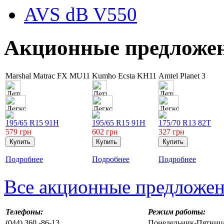
AVS dB V550
Акционные предложе
Marshal Matrac FX MU11
Kumho Ecsta KH11
Amtel Planet 3
195/65 R15 91H
195/65 R15 91H
175/70 R13 82T
579
грн
602
грн
327
грн
Подробнее
Подробнее
Подробнее
Все акционные предложе
Телефоны:
Режим работы:
(044) 360 -86-13
Понедельник-Пятница 