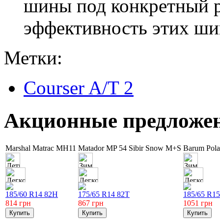
шины под конкретный р
эффективность этих шин
Метки:
Courser A/T 2
Акционные предложе
Marshal Matrac MH11
Matador MP 54 Sibir Snow M+S
Barum Polar
185/60 R14 82H
175/65 R14 82T
185/65 R15
814
грн
867
грн
1051
грн