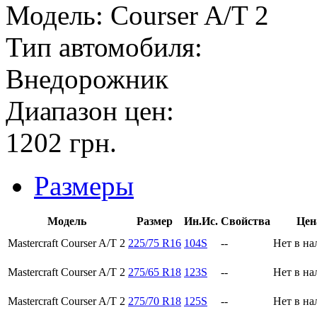
Модель:
Courser A/T 2
Тип автомобиля:
Внедорожник
Диапазон цен:
1202
грн.
Размеры
Модель
Размер
Ин.Ис.
Свойства
Цен
Mastercraft Courser A/T 2
225/75 R16
104S
--
Нет в н
Mastercraft Courser A/T 2
275/65 R18
123S
--
Нет в н
Mastercraft Courser A/T 2
275/70 R18
125S
--
Нет в н