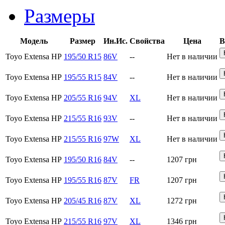
Размеры
Модель
Размер
Ин.Ис.
Свойства
Цена
В
Toyo Extensa HP
195/50 R15
86V
--
Нет в наличии
Toyo Extensa HP
195/55 R15
84V
--
Нет в наличии
Toyo Extensa HP
205/55 R16
94V
XL
Нет в наличии
Toyo Extensa HP
215/55 R16
93V
--
Нет в наличии
Toyo Extensa HP
215/55 R16
97W
XL
Нет в наличии
Toyo Extensa HP
195/50 R16
84V
--
1207
грн
Toyo Extensa HP
195/55 R16
87V
FR
1207
грн
Toyo Extensa HP
205/45 R16
87V
XL
1272
грн
Toyo Extensa HP
215/55 R16
97V
XL
1346
грн