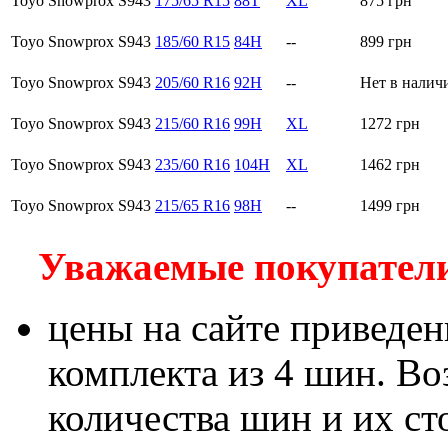
Toyo Snowprox S943
175/65 R15
88T
XL
875
грн
Toyo Snowprox S943
185/60 R15
84H
--
899
грн
Toyo Snowprox S943
205/60 R16
92H
--
Нет в налич
Toyo Snowprox S943
215/60 R16
99H
XL
1272
грн
Toyo Snowprox S943
235/60 R16
104H
XL
1462
грн
Toyo Snowprox S943
215/65 R16
98H
--
1499
грн
Уважаемые покупатели!
цены на сайте приведен
комплекта из 4 шин. В
количества шин и их с