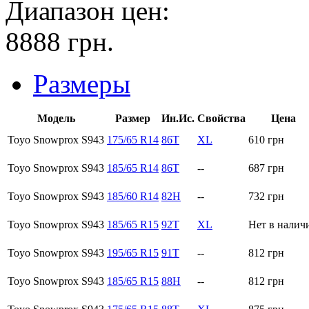
Диапазон цен:
8888
грн.
Размеры
Модель
Размер
Ин.Ис.
Свойства
Цена
Toyo Snowprox S943
175/65 R14
86T
XL
610
грн
Toyo Snowprox S943
185/65 R14
86T
--
687
грн
Toyo Snowprox S943
185/60 R14
82H
--
732
грн
Toyo Snowprox S943
185/65 R15
92T
XL
Нет в налич
Toyo Snowprox S943
195/65 R15
91T
--
812
грн
Toyo Snowprox S943
185/65 R15
88H
--
812
грн