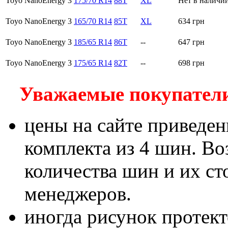
Toyo NanoEnergy 3
175/70 R14
88T
XL
Нет в наличи
Toyo NanoEnergy 3
165/70 R14
85T
XL
634
грн
Toyo NanoEnergy 3
185/65 R14
86T
--
647
грн
Toyo NanoEnergy 3
175/65 R14
82T
--
698
грн
Уважаемые покупатели!
цены на сайте приведен
комплекта из 4 шин. В
количества шин и их с
менеджеров.
иногда рисунок протект