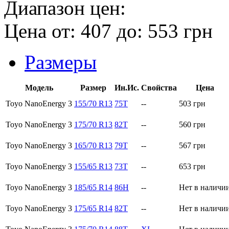
Диапазон цен:
Цена от:
407
до:
553
грн
Размеры
Модель
Размер
Ин.Ис.
Свойства
Цена
Toyo NanoEnergy 3
155/70 R13
75T
--
503
грн
Toyo NanoEnergy 3
175/70 R13
82T
--
560
грн
Toyo NanoEnergy 3
165/70 R13
79T
--
567
грн
Toyo NanoEnergy 3
155/65 R13
73T
--
653
грн
Toyo NanoEnergy 3
185/65 R14
86H
--
Нет в наличи
Toyo NanoEnergy 3
175/65 R14
82T
--
Нет в наличи