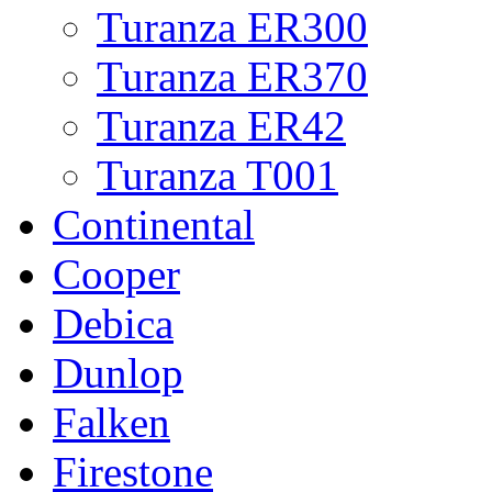
Turanza ER300
Turanza ER370
Turanza ER42
Turanza T001
Continental
Cooper
Debica
Dunlop
Falken
Firestone