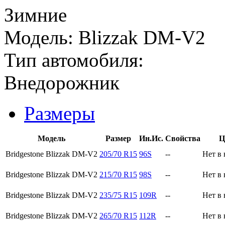
Зимние
Модель:
Blizzak DM-V2
Тип автомобиля:
Внедорожник
Размеры
Модель
Размер
Ин.Ис.
Свойства
Ц
Bridgestone Blizzak DM-V2
205/70 R15
96S
--
Нет в
Bridgestone Blizzak DM-V2
215/70 R15
98S
--
Нет в
Bridgestone Blizzak DM-V2
235/75 R15
109R
--
Нет в
Bridgestone Blizzak DM-V2
265/70 R15
112R
--
Нет в