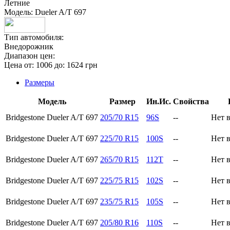
Летние
Модель:
Dueler A/T 697
Тип автомобиля:
Внедорожник
Диапазон цен:
Цена от:
1006
до:
1624
грн
Размеры
Модель
Размер
Ин.Ис.
Свойства
Bridgestone Dueler A/T 697
205/70 R15
96S
--
Нет 
Bridgestone Dueler A/T 697
225/70 R15
100S
--
Нет 
Bridgestone Dueler A/T 697
265/70 R15
112T
--
Нет 
Bridgestone Dueler A/T 697
225/75 R15
102S
--
Нет 
Bridgestone Dueler A/T 697
235/75 R15
105S
--
Нет 
Bridgestone Dueler A/T 697
205/80 R16
110S
--
Нет 