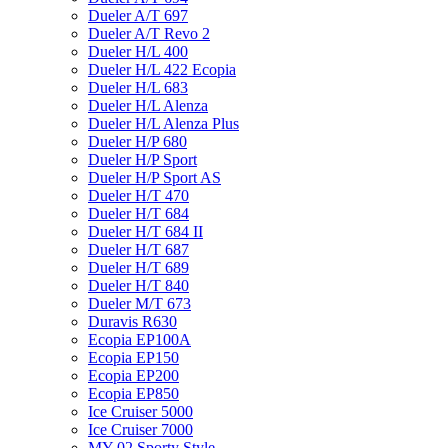
Dueler A/T 697
Dueler A/T Revo 2
Dueler H/L 400
Dueler H/L 422 Ecopia
Dueler H/L 683
Dueler H/L Alenza
Dueler H/L Alenza Plus
Dueler H/P 680
Dueler H/P Sport
Dueler H/P Sport AS
Dueler H/T 470
Dueler H/T 684
Dueler H/T 684 II
Dueler H/T 687
Dueler H/T 689
Dueler H/T 840
Dueler M/T 673
Duravis R630
Ecopia EP100A
Ecopia EP150
Ecopia EP200
Ecopia EP850
Ice Cruiser 5000
Ice Cruiser 7000
MY-02 Sporty Style