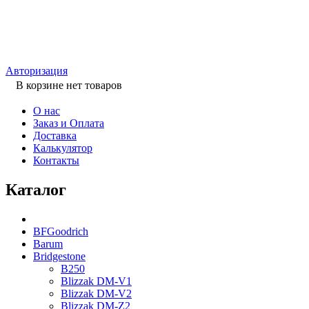
Авторизация
В корзине нет товаров
О нас
Заказ и Оплата
Доставка
Калькулятор
Контакты
Каталог
BFGoodrich
Barum
Bridgestone
B250
Blizzak DM-V1
Blizzak DM-V2
Blizzak DM-Z2