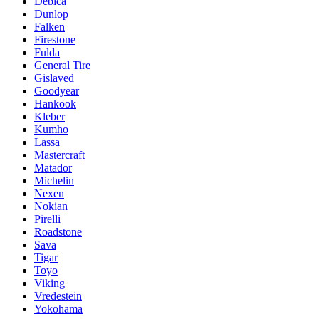
Debica
Dunlop
Falken
Firestone
Fulda
General Tire
Gislaved
Goodyear
Hankook
Kleber
Kumho
Lassa
Mastercraft
Matador
Michelin
Nexen
Nokian
Pirelli
Roadstone
Sava
Tigar
Toyo
Viking
Vredestein
Yokohama