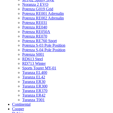
Noranza 2 EVO
Potenza G019 Grid
Potenza RE001 Adrenalin
Potenza RE002 Adrenalin
Potenza RE031
Potenza RE040
Potenza RE050A
Potenza RE070
Potenza RE760 Sport
Potenza S-03 Pole Position
Potenza S-04 Pole Position
Potenza S001
RD613 Steel
RD713 Winter
Sports Tourer MY-01
Turanza EL400
Turanza EL42
Turanza ER30
Turanza ER300
Turanza ER370
Turanza ER42
Turanza T001
Continental
Cooper