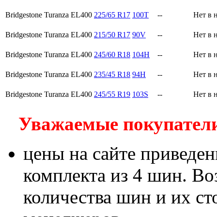
Bridgestone Turanza EL400
225/65 R17
100T
--
Нет в 
Bridgestone Turanza EL400
215/50 R17
90V
--
Нет в 
Bridgestone Turanza EL400
245/60 R18
104H
--
Нет в 
Bridgestone Turanza EL400
235/45 R18
94H
--
Нет в 
Bridgestone Turanza EL400
245/55 R19
103S
--
Нет в 
Уважаемые покупатели!
цены на сайте приведен
комплекта из 4 шин. В
количества шин и их с