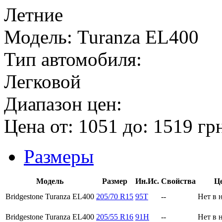
Летние
Модель:
Turanza EL400
Тип автомобиля:
Легковой
Диапазон цен:
Цена от:
1051
до:
1519
гр
Размеры
Модель
Размер
Ин.Ис.
Свойства
Ц
Bridgestone Turanza EL400
205/70 R15
95T
--
Нет в 
Bridgestone Turanza EL400
205/55 R16
91H
--
Нет в 