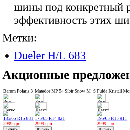
шины под конкретный р
эффективность этих шин
Метки:
Dueler H/L 683
Акционные предложе
Barum Polaris 3
Matador MP 54 Sibir Snow M+S
Fulda Kristall Mo
185/65 R15 88T
175/65 R14 82T
195/65 R15 91T
2999
грн
2999
грн
2999
грн