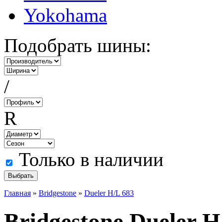
Yokohama
Подобрать шины:
/
R
Только в наличии
Главная
»
Bridgestone
»
Dueler H/L 683
Bridgestone Dueler H