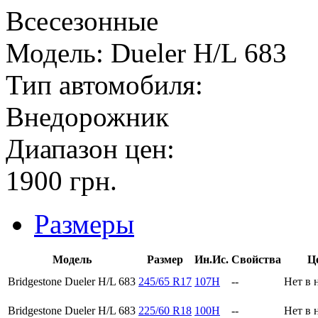
Всесезонные
Модель:
Dueler H/L 683
Тип автомобиля:
Внедорожник
Диапазон цен:
1900
грн.
Размеры
Модель
Размер
Ин.Ис.
Свойства
Ц
Bridgestone Dueler H/L 683
245/65 R17
107H
--
Нет в 
Bridgestone Dueler H/L 683
225/60 R18
100H
--
Нет в 