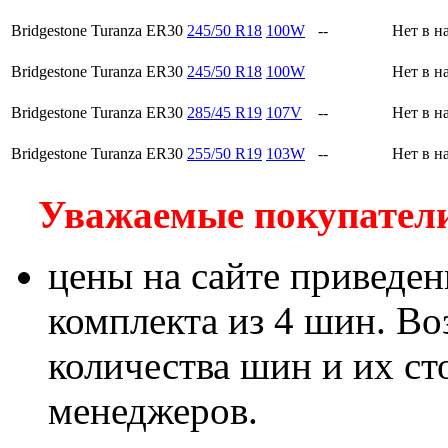
Bridgestone Turanza ER30
245/50 R18
100W
--
Нет в н
Bridgestone Turanza ER30
245/50 R18
100W
Нет в н
Bridgestone Turanza ER30
285/45 R19
107V
--
Нет в н
Bridgestone Turanza ER30
255/50 R19
103W
--
Нет в н
Уважаемые покупатели!
цены на сайте приведен
комплекта из 4 шин. В
количества шин и их с
менеджеров.