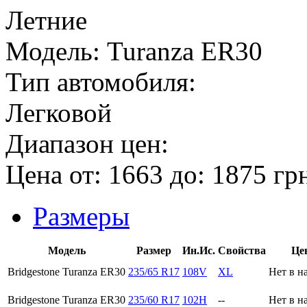
Летние
Модель:
Turanza ER30
Тип автомобиля:
Легковой
Диапазон цен:
Цена от:
1663
до:
1875
гр
Размеры
Модель
Размер
Ин.Ис.
Свойства
Це
Bridgestone Turanza ER30
235/65 R17
108V
XL
Нет в н
Bridgestone Turanza ER30
235/60 R17
102H
--
Нет в н