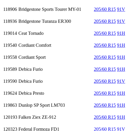
118906
Bridgestone Sports Tourer MY-01
205/60 R15
91V
118936
Bridgestone Turanza ER300
205/60 R15
91V
119014
Ceat Tornado
205/60 R15
91H
119540
Cordiant Comfort
205/60 R15
91H
119558
Cordiant Sport
205/60 R15
91H
119589
Debica Furio
205/60 R15
91H
119590
Debica Furio
205/60 R15
91V
119624
Debica Presto
205/60 R15
91H
119863
Dunlop SP Sport LM703
205/60 R15
91H
120193
Falken Ziex ZE-912
205/60 R15
91H
120323
Federal Formoza FD1
205/60 R15
91V