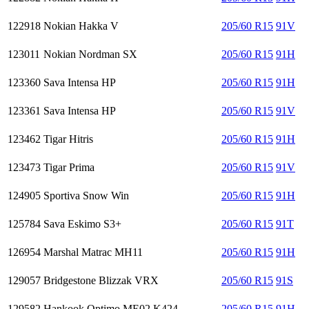
122918
Nokian Hakka V
205/60 R15
91V
123011
Nokian Nordman SX
205/60 R15
91H
123360
Sava Intensa HP
205/60 R15
91H
123361
Sava Intensa HP
205/60 R15
91V
123462
Tigar Hitris
205/60 R15
91H
123473
Tigar Prima
205/60 R15
91V
124905
Sportiva Snow Win
205/60 R15
91H
125784
Sava Eskimo S3+
205/60 R15
91T
126954
Marshal Matrac MH11
205/60 R15
91H
129057
Bridgestone Blizzak VRX
205/60 R15
91S
129582
Hankook Optimo ME02 K424
205/60 R15
91H