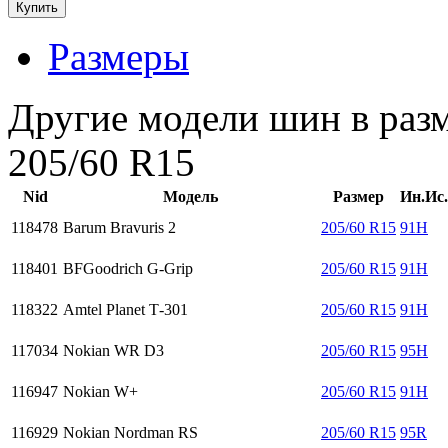
Размеры
Другие модели шин в раз
205/60 R15
Nid
Модель
Размер
Ин.Ис.
118478
Barum Bravuris 2
205/60 R15
91H
118401
BFGoodrich G-Grip
205/60 R15
91H
118322
Amtel Planet Т-301
205/60 R15
91H
117034
Nokian WR D3
205/60 R15
95H
116947
Nokian W+
205/60 R15
91H
116929
Nokian Nordman RS
205/60 R15
95R