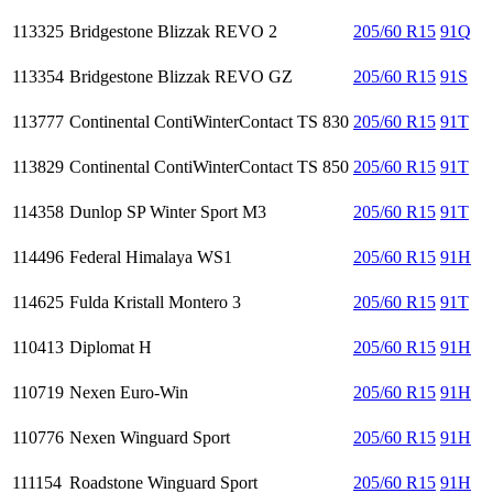
113325
Bridgestone Blizzak REVO 2
205/60 R15
91Q
113354
Bridgestone Blizzak REVO GZ
205/60 R15
91S
113777
Continental ContiWinterContact TS 830
205/60 R15
91T
113829
Continental ContiWinterContact TS 850
205/60 R15
91T
114358
Dunlop SP Winter Sport M3
205/60 R15
91T
114496
Federal Himalaya WS1
205/60 R15
91H
114625
Fulda Kristall Montero 3
205/60 R15
91T
110413
Diplomat H
205/60 R15
91H
110719
Nexen Euro-Win
205/60 R15
91H
110776
Nexen Winguard Sport
205/60 R15
91H
111154
Roadstone Winguard Sport
205/60 R15
91H