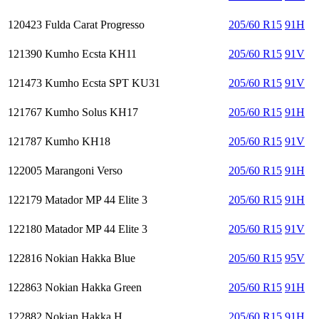
120423
Fulda Carat Progresso
205/60 R15
91H
121390
Kumho Ecsta KH11
205/60 R15
91V
121473
Kumho Ecsta SPT KU31
205/60 R15
91V
121767
Kumho Solus KH17
205/60 R15
91H
121787
Kumho KH18
205/60 R15
91V
122005
Marangoni Verso
205/60 R15
91H
122179
Matador MP 44 Elite 3
205/60 R15
91H
122180
Matador MP 44 Elite 3
205/60 R15
91V
122816
Nokian Hakka Blue
205/60 R15
95V
122863
Nokian Hakka Green
205/60 R15
91H
122882
Nokian Hakka H
205/60 R15
91H