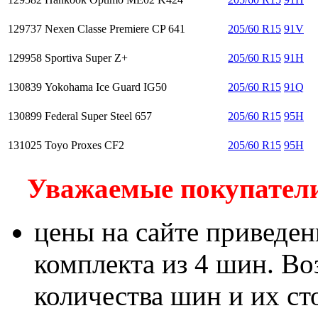
129737
Nexen Classe Premiere CP 641
205/60 R15
91V
129958
Sportiva Super Z+
205/60 R15
91H
130839
Yokohama Ice Guard IG50
205/60 R15
91Q
130899
Federal Super Steel 657
205/60 R15
95H
131025
Toyo Proxes CF2
205/60 R15
95H
Уважаемые покупатели!
цены на сайте приведен
комплекта из 4 шин. В
количества шин и их с